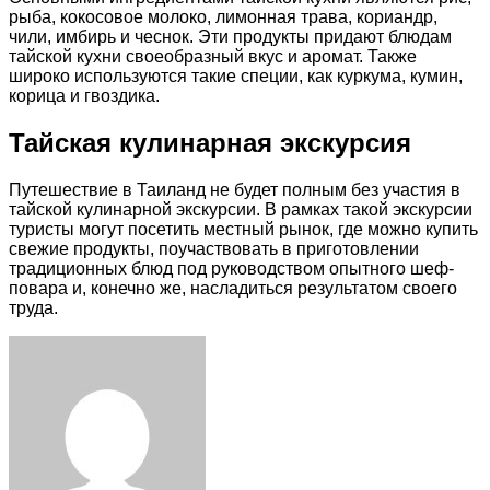
рыба, кокосовое молоко, лимонная трава, кориандр,
чили, имбирь и чеснок. Эти продукты придают блюдам
тайской кухни своеобразный вкус и аромат. Также
широко используются такие специи, как куркума, кумин,
корица и гвоздика.
Тайская кулинарная экскурсия
Путешествие в Таиланд не будет полным без участия в
тайской кулинарной экскурсии. В рамках такой экскурсии
туристы могут посетить местный рынок, где можно купить
свежие продукты, поучаствовать в приготовлении
традиционных блюд под руководством опытного шеф-
повара и, конечно же, насладиться результатом своего
труда.
Facebook
Twitter
LinkedIn
Tumblr
Pinterest
Reddit
VKontakte
Odnoklassniki
Skype
WhatsApp
Telegram
Viber
Share
Print
via
Email