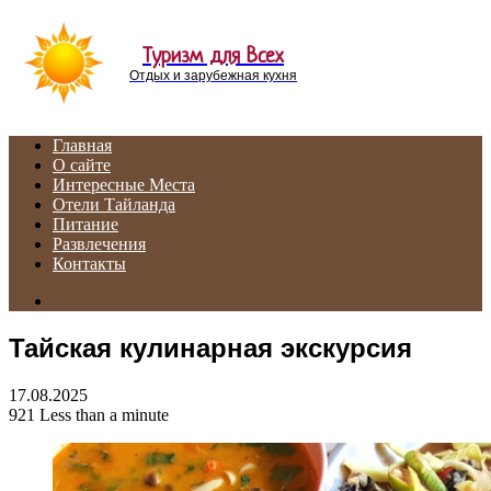
Menu
Туризм для Всех
Отдых и зарубежная кухня
Главная
О сайте
Интересные Места
Отели Тайланда
Питание
Развлечения
Контакты
Search
for
Тайская кулинарная экскурсия
17.08.2025
921
Less than a minute