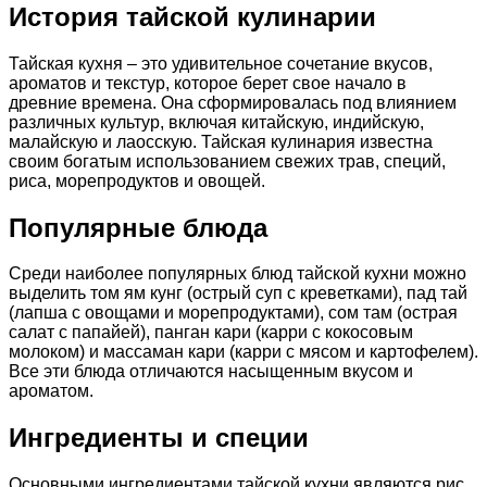
История тайской кулинарии
Тайская кухня – это удивительное сочетание вкусов,
ароматов и текстур, которое берет свое начало в
древние времена. Она сформировалась под влиянием
различных культур, включая китайскую, индийскую,
малайскую и лаосскую. Тайская кулинария известна
своим богатым использованием свежих трав, специй,
риса, морепродуктов и овощей.
Популярные блюда
Среди наиболее популярных блюд тайской кухни можно
выделить том ям кунг (острый суп с креветками), пад тай
(лапша с овощами и морепродуктами), сом там (острая
салат с папайей), панган кари (карри с кокосовым
молоком) и массаман кари (карри с мясом и картофелем).
Все эти блюда отличаются насыщенным вкусом и
ароматом.
Ингредиенты и специи
Основными ингредиентами тайской кухни являются рис,