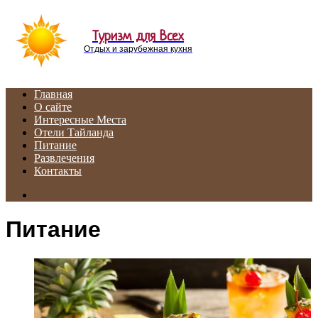
Menu
Туризм для Всех
Отдых и зарубежная кухня
Главная
О сайте
Интересные Места
Отели Тайланда
Питание
Развлечения
Контакты
Search
for
Питание