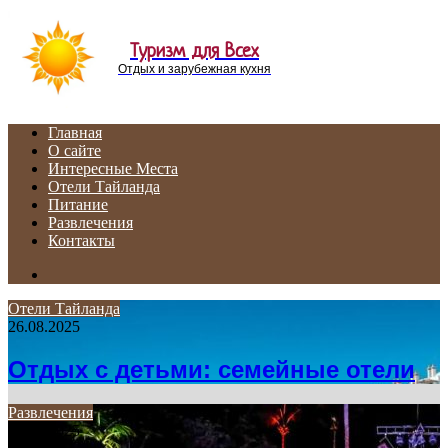
Menu
Туризм для Всех
Отдых и зарубежная кухня
Главная
О сайте
Интересные Места
Отели Тайланда
Питание
Развлечения
Контакты
Search
for
Отели Тайланда
26.08.2025
Отдых с детьми: семейные отели
Развлечения
17.05.2025