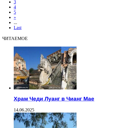
3
4
5
»
...
Last
ЧИТАЕМОЕ
Храм Чеди Луанг в Чианг Мае
14.06.2025