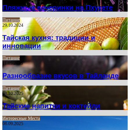
Пляжные вечеринки на Пхукете
Питание
29.10.2024
Тайская кухня: традиции и
инновации
Питание
11.05.2025
Разнообразие вкусов в Тайланде
Питание
04.10.2025
Тайские напитки и коктейли
Интересные Места
08.09.2025