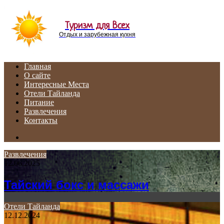
Menu
Туризм для Всех
Отдых и зарубежная кухня
Главная
О сайте
Интересные Места
Отели Тайланда
Питание
Развлечения
Контакты
Search
for
Развлечения
12.06.2025
Тайский бокс и массажи
Отели Тайланда
12.12.2024