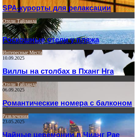
SPA-курорты для релаксации
Отели Тайланда
19.02.2025
Роскошные отели у пляжа
Интересные Места
10.09.2025
Виллы на столбах в Пханг Нга
Отели Тайланда
06.09.2025
Романтические номера с балконом
Развлечения
23.05.2025
Чайные церемонии в Чианг Рае